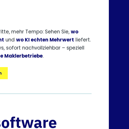
itte, mehr Tempo: Sehen Sie,
wo
ht
und
wo KI echten Mehrwert
liefert.
, sofort nachvollziehbar – speziell
re Maklerbetriebe
.
n
software