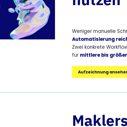
Weniger manuelle Schr
Automatisierung reic
Zwei konkrete Workflows
für
mittlere bis größe
Aufzeichnung ansehe
Makler