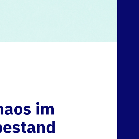
haos im
bestand